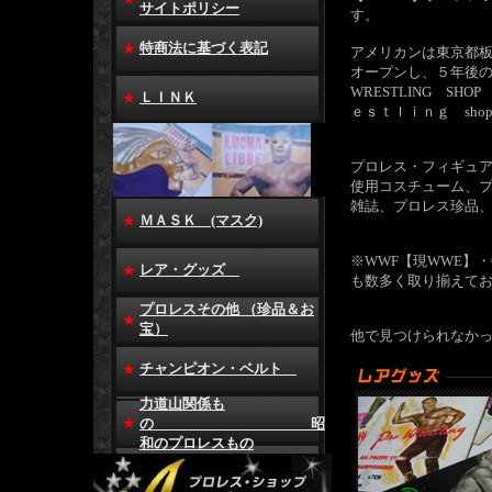
サイトポリシー
す。
特商法に基づく表記
アメリカンは東京都板
オープンし、５年後の１
WRESTLING SH
ＬＩＮＫ
ｅｓｔｌｉｎｇ sho
プロレス・フィギュ
使用コスチューム、
雑誌、プロレス珍品
ＭＡＳＫ (マスク)
※WWF【現WWE】・O
レア・グッズ
も数多く取り揃えて
プロレスその他 （珍品＆お
宝）
他で見つけられなか
チャンピオン・ベルト
力道山関係も
の 昭
和のプロレスもの