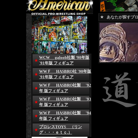
あなたが探すプ
WCW galoob社製 ‘90年版
`91年版 フィギュア
WWＦ HASBRO社 `90年版
`91年版 フィギュア
WWＦ HASBRO社製 '92
年 版フィギュア
WWＦ HASBRO社製 '93
年 版フィギュア
WWＦ HASBRO社製 '94
年版 フィギュア
プロレスTOYS （リン
グ・・・ｅｔｃ.）